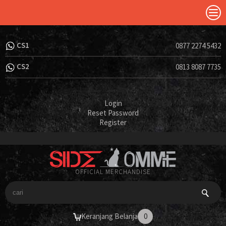
CS1
0877 2274 5432
CS2
0813 8087 7735
Login
Reset Password
Register
OFFICIAL MERCHANDISE
Keranjang Belanja
0