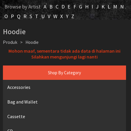
Browse by Artist
A
B
C
D
E
F
G
H
I
J
K
L
M
N
O
P
Q
R
S
T
U
V
W
X
Y
Z
Hoodie
Produk
>
Hoodie
Mohon maaf, sementara tidak ada data di halaman ini
Silahkan mengunjungi lagi nanti
Shop By Category
Accessories
Bag and Wallet
Cassette
CD