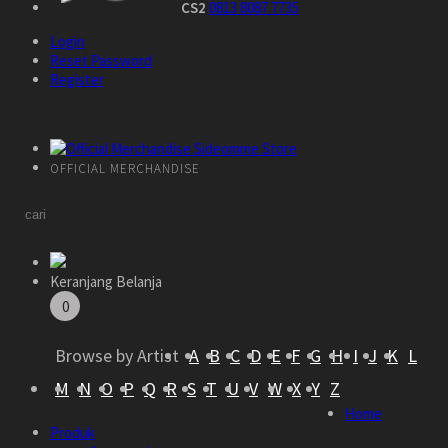
CS2
0813 8087 7735
Login
Reset Password
Register
OFFICIAL MERCHANDISE
Keranjang Belanja
0
Browse by Artist
A
B
C
D
E
F
G
H
I
J
K
L
M
N
O
P
Q
R
S
T
U
V
W
X
Y
Z
Home
Produk