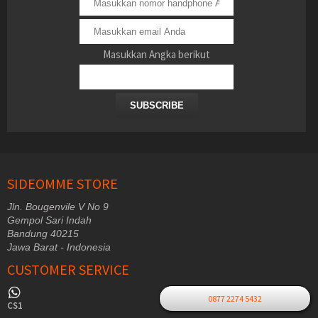
Masukkan Angka berikut
SUBSCRIBE
SIDEOMME STORE
Jln. Bougenvile V No 9
Gempol Sari Indah
Bandung 40215
Jawa Barat - Indonesia
CUSTOMER SERVICE
0877 2274 5432
CS1