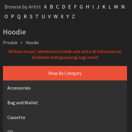
Browse by Artist
A
B
C
D
E
F
G
H
I
J
K
L
M
N
O
P
Q
R
S
T
U
V
W
X
Y
Z
Hoodie
Produk
>
Hoodie
Mohon maaf, sementara tidak ada data di halaman ini
Silahkan mengunjungi lagi nanti
Shop By Category
Accessories
Bag and Wallet
Cassette
CD