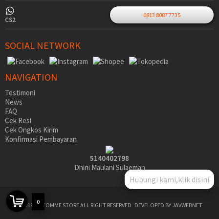
0813 8087 7735
CS2
SOCIAL NETWORK
NAVIGATION
Testimoni
News
FAQ
Cek Resi
Cek Ongkos Kirim
Konfirmasi Pembayaran
5140402798
Dhini Maulani Sulaeman
Hubungi kami,klik disini
0
©2018 SIDEOMME STORE ALL RIGHT RESERVED
DEVELOPED BY JAVWEBNET