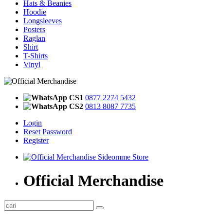
Hats & Beanies
Hoodie
Longsleeves
Posters
Raglan
Shirt
T-Shirts
Vinyl
CS1
0877 2274 5432
CS2
0813 8087 7735
Login
Reset Password
Register
Official Merchandise