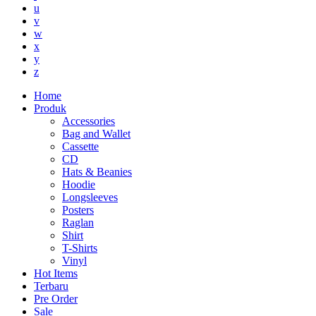
u
v
w
x
y
z
Home
Produk
Accessories
Bag and Wallet
Cassette
CD
Hats & Beanies
Hoodie
Longsleeves
Posters
Raglan
Shirt
T-Shirts
Vinyl
Hot Items
Terbaru
Pre Order
Sale