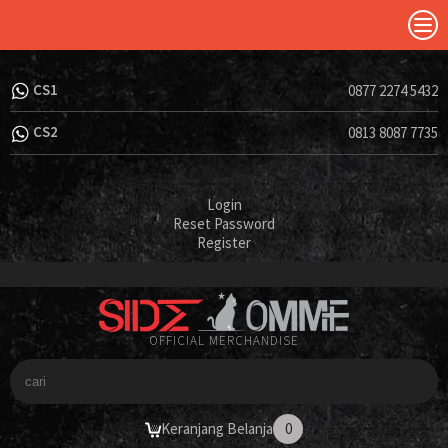
CS1
0877 2274 5432
CS2
0813 8087 7735
Login
Reset Password
Register
OFFICIAL MERCHANDISE
Keranjang Belanja
0