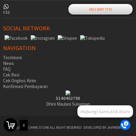
0813 8087 7735
CS2
SOCIAL NETWORK
NAVIGATION
Testimoni
News
FAQ
Cek Resi
Cek Ongkos Kirim
Konfirmasi Pembayaran
5140402798
Dhini Maulani Sulaeman
Hubungi kami,klik disini
0
©2018 SIDEOMME STORE ALL RIGHT RESERVED
DEVELOPED BY JAVWEBNET