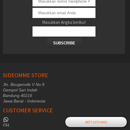
Masukkan Angka berikut
SUBSCRIBE
SIDEOMME STORE
Jln. Bougenvile V No 9
Gempol Sari Indah
Bandung 40215
Jawa Barat - Indonesia
CUSTOMER SERVICE
0877 2274 5432
CS1