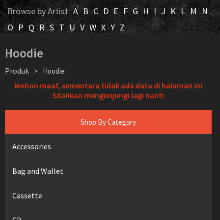
Browse by Artist
A
B
C
D
E
F
G
H
I
J
K
L
M
N
O
P
Q
R
S
T
U
V
W
X
Y
Z
Hoodie
Produk
>
Hoodie
Mohon maaf, sementara tidak ada data di halaman ini
Silahkan mengunjungi lagi nanti
Shop By Category
Accessories
Bag and Wallet
Cassette
CD