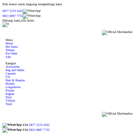
Klik nomor untuk langsung menghubungi kami
0877 2274 5432
0813 8087 7735
Hubungi kami,klik disini
0
Menu
Home
Hot Items
Terbaru
Pre Order
Sale
Kategori
Accessories
Bag and Wallet
Cassette
CD
Hats & Beanies
Hoodie
Longsleeves
Posters
Raglan
Shirt
T-Shirts
Vinyl
CS1
0877 2274 5432
CS2
0813 8087 7735