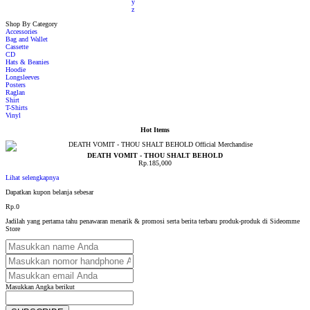
y
z
Shop By Category
Accessories
Bag and Wallet
Cassette
CD
Hats & Beanies
Hoodie
Longsleeves
Posters
Raglan
Shirt
T-Shirts
Vinyl
Hot Items
DEATH VOMIT - THOU SHALT BEHOLD
Rp.185,000
Lihat selengkapnya
Dapatkan kupon belanja sebesar
Rp.0
Jadilah yang pertama tahu penawaran menarik & promosi serta berita terbaru produk-produk di Sideomme
Store
Masukkan Angka berikut