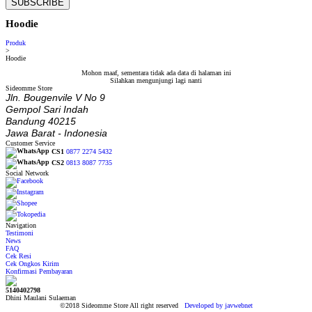
SUBSCRIBE
Hoodie
Produk
>
Hoodie
Mohon maaf, sementara tidak ada data di halaman ini
Silahkan mengunjungi lagi nanti
Sideomme Store
Jln. Bougenvile V No 9
Gempol Sari Indah
Bandung 40215
Jawa Barat - Indonesia
Customer Service
CS1
0877 2274 5432
CS2
0813 8087 7735
Social Network
Navigation
Testimoni
News
FAQ
Cek Resi
Cek Ongkos Kirim
Konfirmasi Pembayaran
5140402798
Dhini Maulani Sulaeman
©2018 Sideomme Store All right reserved
Developed by javwebnet