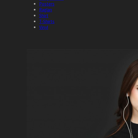
Posters
Raglan
Shirt
T-Shirts
Vinyl