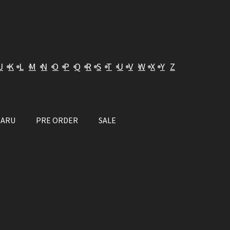
J
K
L
M
N
O
P
Q
R
S
T
U
V
W
X
Y
Z
BARU
PRE ORDER
SALE