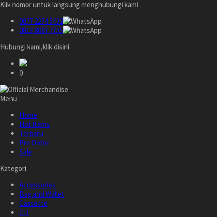
Klik nomor untuk langsung menghubungi kami
0877 2274 5432
0813 8087 7735
Hubungi kami,klik disini
0
Menu
Home
Hot Items
Terbaru
Pre Order
Sale
Kategori
Accessories
Bag and Wallet
Cassette
CD