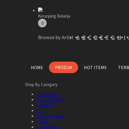
Keranjang Belanja
0
Browse by Artist
A
B
C
D
E
F
G
H
I
HOME
PRODUK
HOT ITEMS
TER
Shop By Category
Accessories
Bag and Wallet
Cassette
CD
Hats & Beanies
Hoodie
Longsleeves