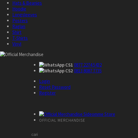
Hats & Beanies
Hoodie
Longsleeves
Posters
Raglan
Shirt
T-Shirts
Vinyl
CS1
0877 2274 5432
CS2
0813 8087 7735
Login
Reset Password
Register
OFFICIAL MERCHANDISE