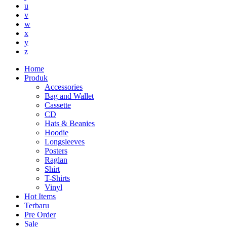
u
v
w
x
y
z
Home
Produk
Accessories
Bag and Wallet
Cassette
CD
Hats & Beanies
Hoodie
Longsleeves
Posters
Raglan
Shirt
T-Shirts
Vinyl
Hot Items
Terbaru
Pre Order
Sale