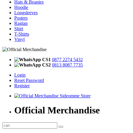
Hats & Beanies
Hoodie
Longsleeves
Posters
Raglan
Shirt
T-Shirts
Vinyl
CS1
0877 2274 5432
CS2
0813 8087 7735
Login
Reset Password
Register
Official Merchandise