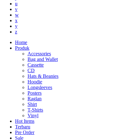
u
v
w
x
y
z
Home
Produk
Accessories
Bag and Wallet
Cassette
CD
Hats & Beanies
Hoodie
Longsleeves
Posters
Raglan
Shirt
T-Shirts
Vinyl
Hot Items
Terbaru
Pre Order
Sale