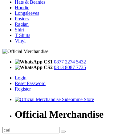
Hats & Beanies
Hoodie
Longsleeves
Posters
Raglan
Shirt
T-Shirts
Vinyl
CS1
0877 2274 5432
CS2
0813 8087 7735
Login
Reset Password
Register
Official Merchandise