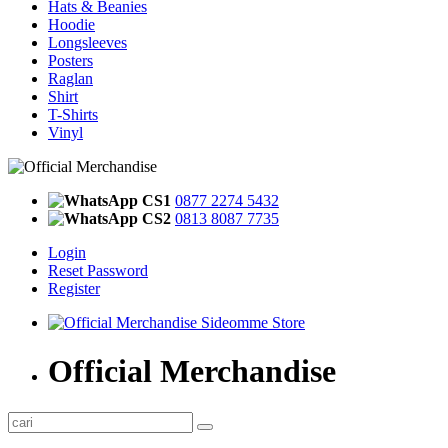
Hats & Beanies
Hoodie
Longsleeves
Posters
Raglan
Shirt
T-Shirts
Vinyl
CS1
0877 2274 5432
CS2
0813 8087 7735
Login
Reset Password
Register
Official Merchandise