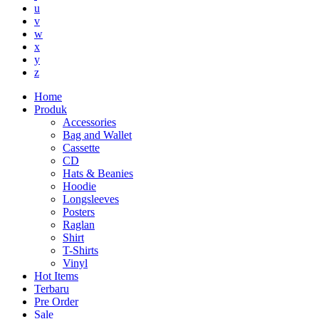
u
v
w
x
y
z
Home
Produk
Accessories
Bag and Wallet
Cassette
CD
Hats & Beanies
Hoodie
Longsleeves
Posters
Raglan
Shirt
T-Shirts
Vinyl
Hot Items
Terbaru
Pre Order
Sale