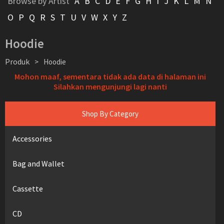
Browse by Artist
A
B
C
D
E
F
G
H
I
J
K
L
M
N
O
P
Q
R
S
T
U
V
W
X
Y
Z
Hoodie
Produk
>
Hoodie
Mohon maaf, sementara tidak ada data di halaman ini
Silahkan mengunjungi lagi nanti
Shop By Category
Accessories
Bag and Wallet
Cassette
CD