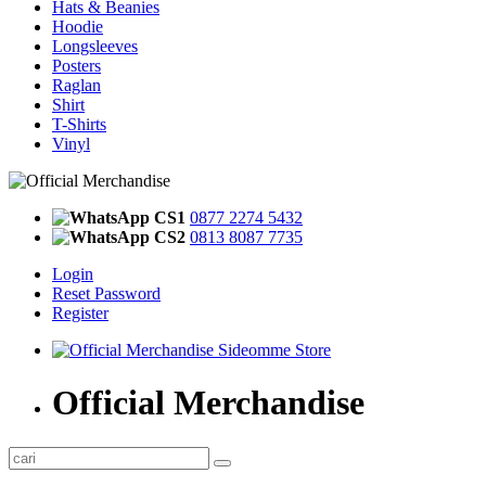
Hats & Beanies
Hoodie
Longsleeves
Posters
Raglan
Shirt
T-Shirts
Vinyl
CS1
0877 2274 5432
CS2
0813 8087 7735
Login
Reset Password
Register
Official Merchandise