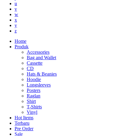
u
v
w
x
y
z
Home
Produk
Accessories
Bag and Wallet
Cassette
CD
Hats & Beanies
Hoodie
Longsleeves
Posters
Raglan
Shirt
T-Shirts
Vinyl
Hot Items
Terbaru
Pre Order
Sale