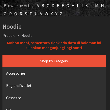
Browse by Artist
A
B
C
D
E
F
G
H
I
J
K
L
M
N
O
P
Q
R
S
T
U
V
W
X
Y
Z
Hoodie
Produk
>
Hoodie
Mohon maaf, sementara tidak ada data di halaman ini
Silahkan mengunjungi lagi nanti
Shop By Category
Accessories
Bag and Wallet
Cassette
CD