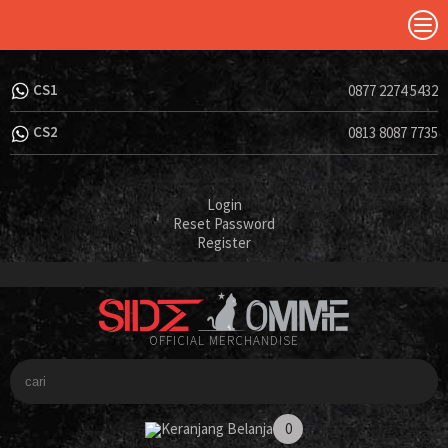
CS1
0877 2274 5432
CS2
0813 8087 7735
Login
Reset Password
Register
OFFICIAL MERCHANDISE
Keranjang Belanja
0