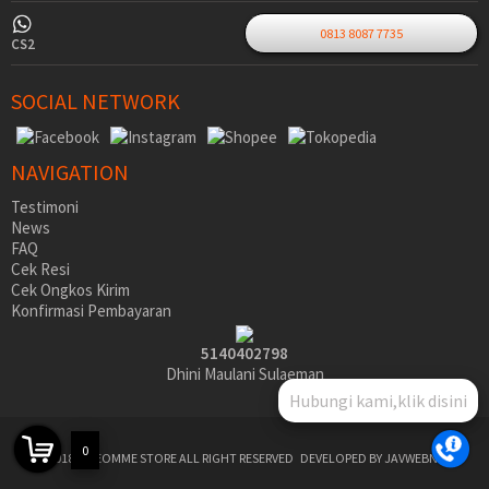
0813 8087 7735
CS2
SOCIAL NETWORK
NAVIGATION
Testimoni
News
FAQ
Cek Resi
Cek Ongkos Kirim
Konfirmasi Pembayaran
5140402798
Dhini Maulani Sulaeman
Hubungi kami,klik disini
0
©2018 SIDEOMME STORE ALL RIGHT RESERVED
DEVELOPED BY JAVWEBNET