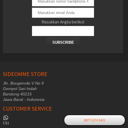
Masukkan Angka berikut
SUBSCRIBE
SIDEOMME STORE
Jln. Bougenvile V No 9
Gempol Sari Indah
Bandung 40215
Jawa Barat - Indonesia
CUSTOMER SERVICE
0877 2274 5432
CS1