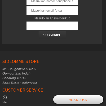
Masukkan Angka berikut
SUBSCRIBE
SIDEOMME STORE
Jln. Bougenvile V No 9
Gempol Sari Indah
Bandung 40215
Jawa Barat - Indonesia
CUSTOMER SERVICE
0877 2274 5432
CS1