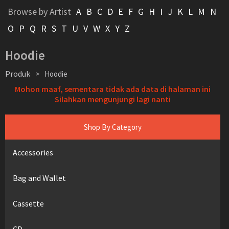
Browse by Artist
A
B
C
D
E
F
G
H
I
J
K
L
M
N
O
P
Q
R
S
T
U
V
W
X
Y
Z
Hoodie
Produk
>
Hoodie
Mohon maaf, sementara tidak ada data di halaman ini
Silahkan mengunjungi lagi nanti
Shop By Category
Accessories
Bag and Wallet
Cassette
CD