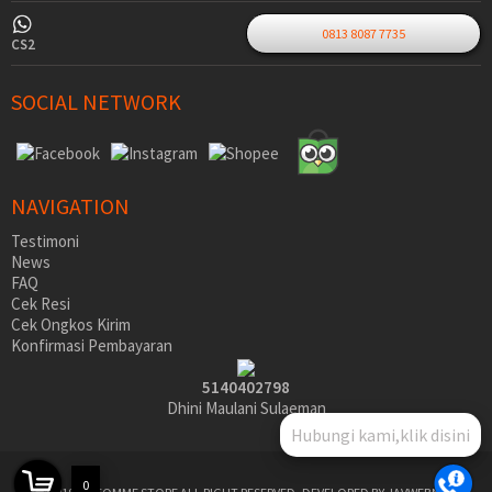
0813 8087 7735
CS2
SOCIAL NETWORK
NAVIGATION
Testimoni
News
FAQ
Cek Resi
Cek Ongkos Kirim
Konfirmasi Pembayaran
5140402798
Dhini Maulani Sulaeman
Hubungi kami,klik disini
0