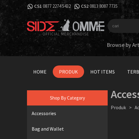
CS1
0877 2274 5432
CS2
0813 8087 7735
OFFICIAL MERCHANDISE
Browse by Art
HOME
PRODUK
HOT ITEMS
TER
Acces
Shop By Category
Produk
>
Ac
Accessories
Bag and Wallet