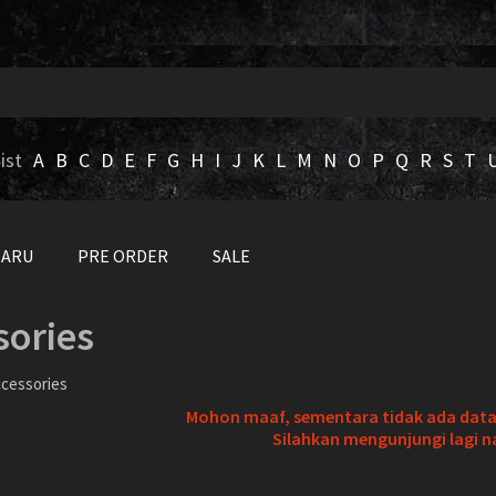
ist
A
B
C
D
E
F
G
H
I
J
K
L
M
N
O
P
Q
R
S
T
BARU
PRE ORDER
SALE
sories
cessories
Mohon maaf, sementara tidak ada data 
Silahkan mengunjungi lagi n