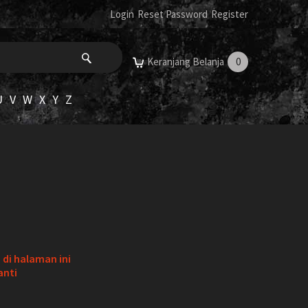
Login
Reset Password
Register
Keranjang Belanja
0
U
V
W
X
Y
Z
di halaman ini
anti